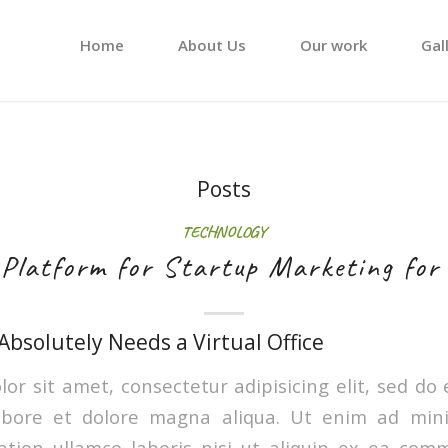
Home
About Us
Our work
Gal
Posts
TECHNOLOGY
Platform for Startup Marketing for
bsolutely Needs a Virtual Office
or sit amet, consectetur adipisicing elit, sed d
labore et dolore magna aliqua. Ut enim ad min
ation ullamco laboris nisi ut aliquip ex ea co