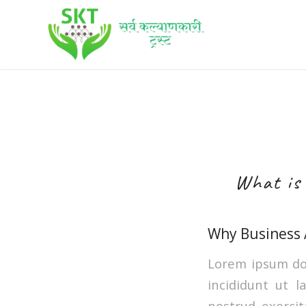
What is 
Why Business A
Lorem ipsum dol
incididunt ut 
nostrud exercit