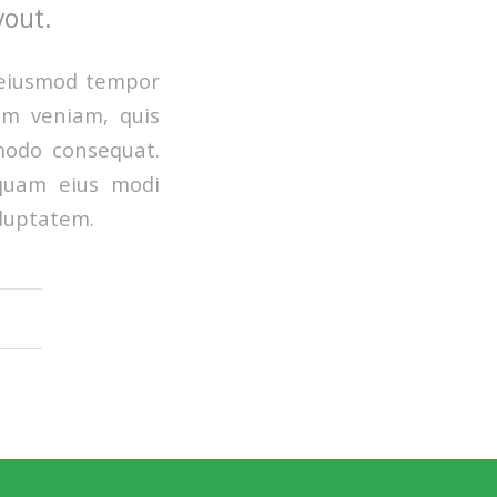
yout.
o eiusmod tempor
im veniam, quis
mmodo consequat.
mquam eius modi
luptatem.