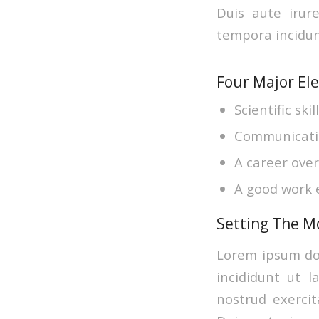
Duis aute irur
tempora incidun
Four Major El
Scientific ski
Communication
A career over
A good work 
Setting The M
Lorem ipsum dol
incididunt ut 
nostrud exercit