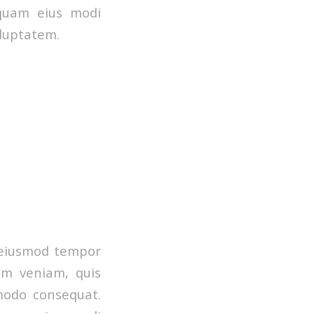
mquam eius modi
luptatem.
o eiusmod tempor
im veniam, quis
mmodo consequat.