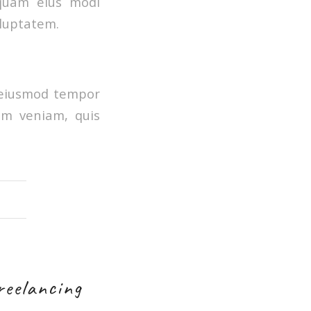
mquam eius modi
luptatem.
o eiusmod tempor
im veniam, quis
eelancing