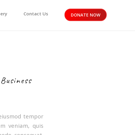
lery
Contact Us
DONATE NOW
 Business
o eiusmod tempor
im veniam, quis
mmodo consequat.