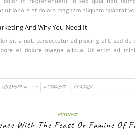
e dolor in reprehenderit in sed quia non nu
t ut labore et dolore magnam aliquam quaerat vo
arketing And Why You Need It
or sit amet, consectetur adipisicing elit, sed d
labore et dolore magna aliqua. Ut enim ad min
/
/
DECEMBER 30, 2020
0 COMMENTS
BY
ADMIN
BUSINESS
eace With The Feast Or Famine Of Fr