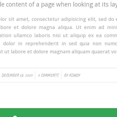
e content of a page when looking at its la
or sit amet, consectetur adipisicing elit, sed d
labore et dolore magna aliqua. Ut enim ad min
ation ullamco laboris nisi ut aliquip ex ea co
e dolor in reprehenderit in sed quia non nu
t ut labore et dolore magnam aliquam quaerat vo
/
/
DECEMBER 28, 2020
0 COMMENTS
BY
ADMIN