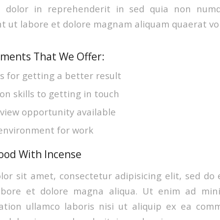
e dolor in reprehenderit in sed quia non nu
t ut labore et dolore magnam aliquam quaerat vo
ements That We Offer:
lls for getting a better result
 skills to getting in touch
view opportunity available
environment for work
ood With Incense
or sit amet, consectetur adipisicing elit, sed d
labore et dolore magna aliqua. Ut enim ad min
ation ullamco laboris nisi ut aliquip ex ea co