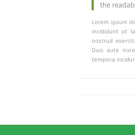
the readabl
Lorem ipsum dol
incididunt ut 
nostrud exercit
Duis aute irur
tempora incidun