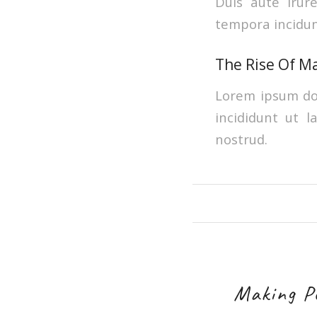
Duis aute irur
tempora incidun
The Rise Of M
Lorem ipsum dol
incididunt ut 
nostrud.
Making P